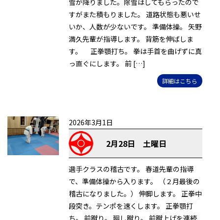
雪が降りました。除雪はしてもらったので
すがまた積もりました。 道路状態も悪いせ
いか、人数が少ないです。 準備体操。 矢野
満久先輩が指導します。 背筋を伸ばしま
す。 正拳顎打ち。 拳は手首を曲げずに真
っ直ぐにします。 前 […]
詳細はこちら
2026年3月1日
2月28日 土曜日
選手クラスの稽古です。 春道先輩の指導
で、準備体操から入ります。 （２月最後の
稽古になりました。） 伸脚します。 正拳中
段突き。テンポを速くします。 正拳顎打
ち。 前蹴り。 廻し蹴り。 前蹴上げを連続