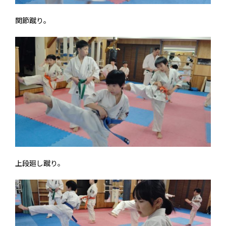
関節蹴り。
上段廻し蹴り。