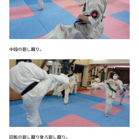
中段の廻し蹴り。
回転の廻し蹴り後ろ廻し蹴り。