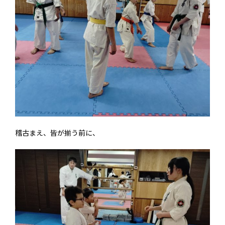
稽古まえ、皆が揃う前に、