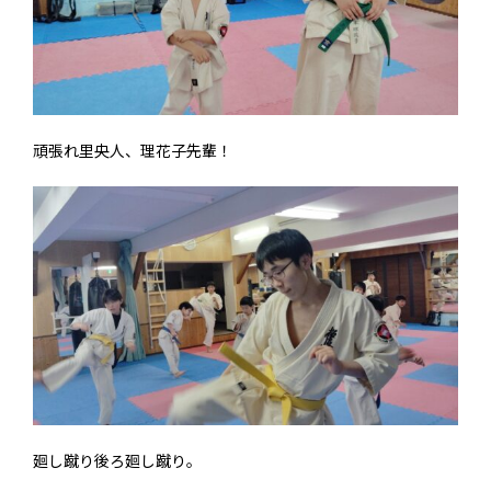
頑張れ里央人、理花子先輩！
廻し蹴り後ろ廻し蹴り。