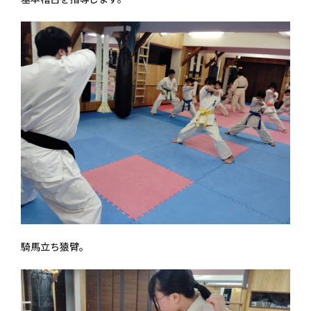
騎馬立ち猿臂。