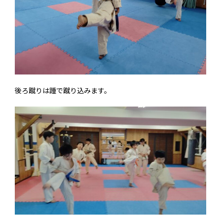
後ろ蹴りは踵で蹴り込みます。