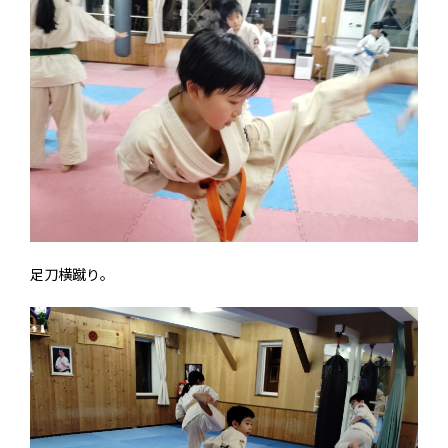
足刀横蹴り。