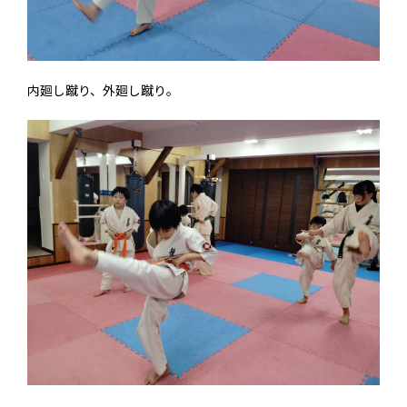
内廻し蹴り、外廻し蹴り。