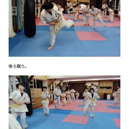
後ろ蹴り。