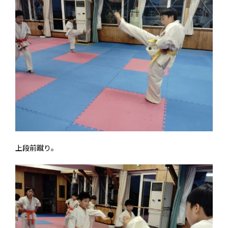
上段前蹴り。