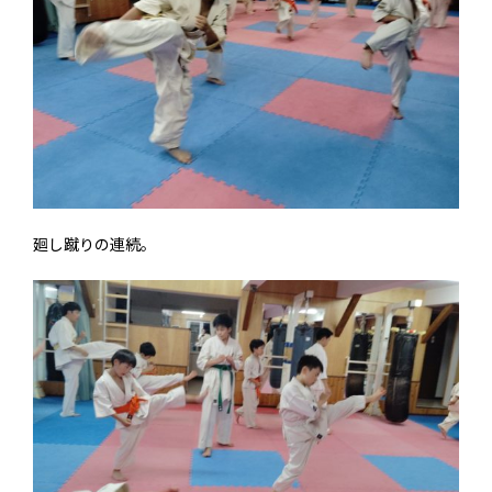
廻し蹴りの連続。