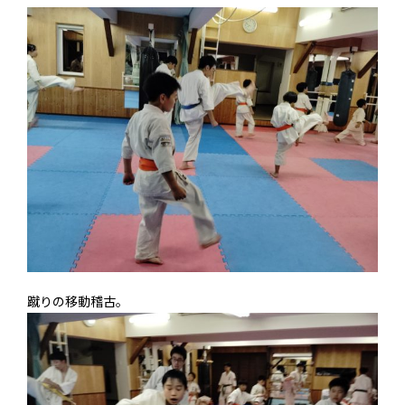
蹴りの移動稽古。