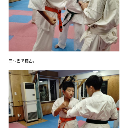
三つ巴で稽古。