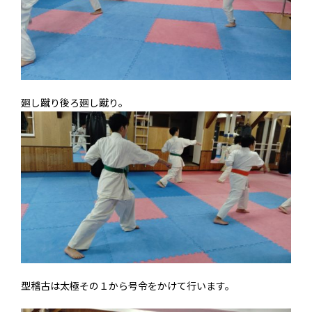
廻し蹴り後ろ廻し蹴り。
型稽古は太極その１から号令をかけて行います。