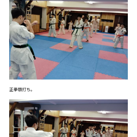
正拳顎打ち。