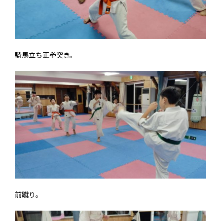
騎馬立ち正拳突き。
前蹴り。