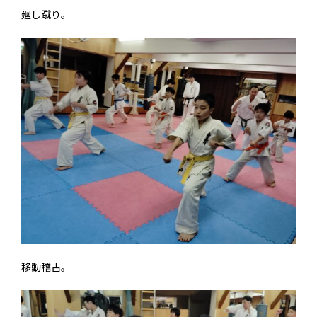
廻し蹴り。
移動稽古。