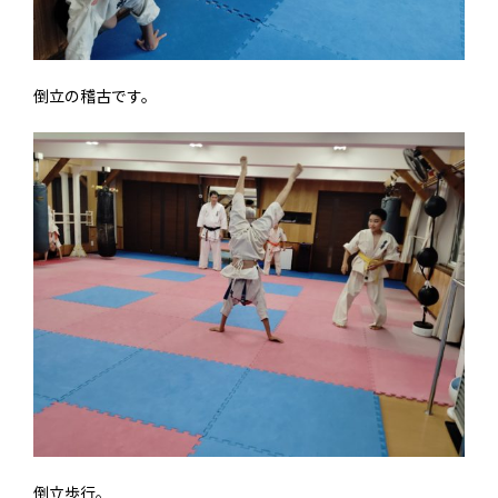
倒立の稽古です。
倒立歩行。