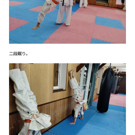
二段蹴り。