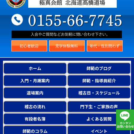
ホーム
師範のブログ
入門・月謝案内
師範・指導員紹介
道場案内
稽古日・スケジュール
稽古の流れ
門下生・ご家族の声
有段者名簿
よくある質問
師範のコラム
イベント