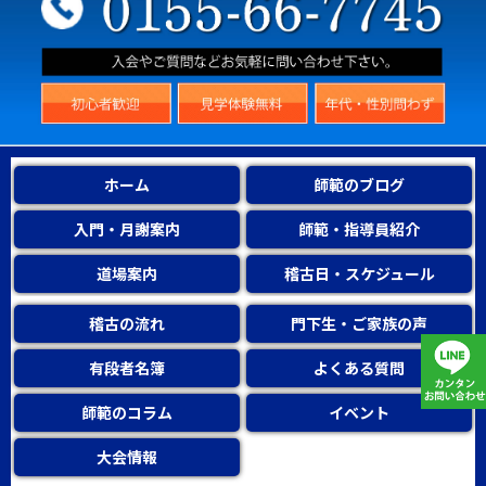
ホーム
師範のブログ
入門・月謝案内
師範・指導員紹介
道場案内
稽古日・スケジュール
稽古の流れ
門下生・ご家族の声
有段者名簿
よくある質問
師範のコラム
イベント
大会情報