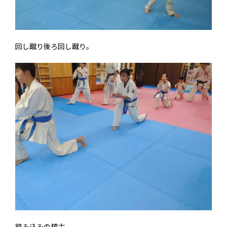
回し蹴り後ろ回し蹴り。
踏み込みの稽古。