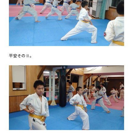
平安そのⅡ。