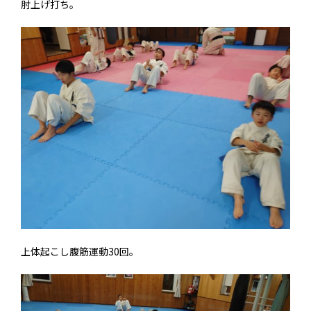
肘上げ打ち。
上体起こし腹筋運動30回。