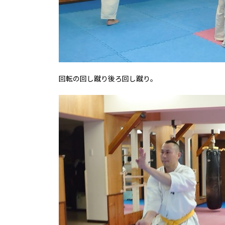
回転の回し蹴り後ろ回し蹴り。