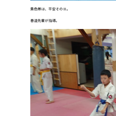
黄色帯は、平安そのⅢ。
春道先輩が指導。