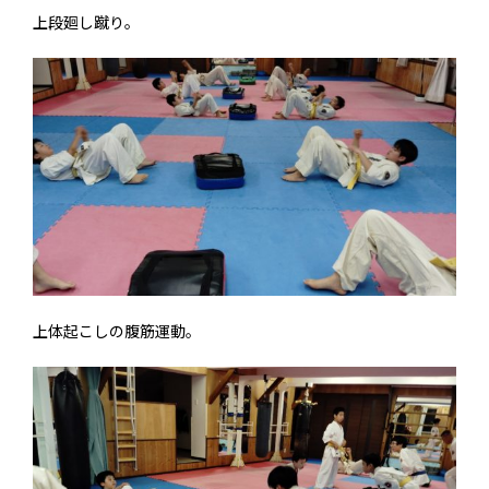
上段廻し蹴り。
上体起こしの腹筋運動。