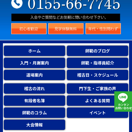
ホーム
師範のブログ
入門・月謝案内
師範・指導員紹介
道場案内
稽古日・スケジュール
稽古の流れ
門下生・ご家族の声
有段者名簿
よくある質問
師範のコラム
イベント
大会情報