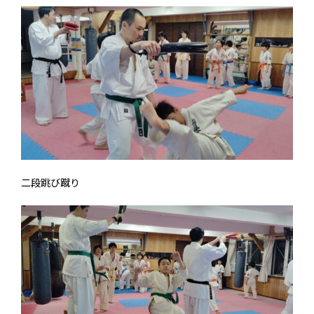
二段跳び蹴り