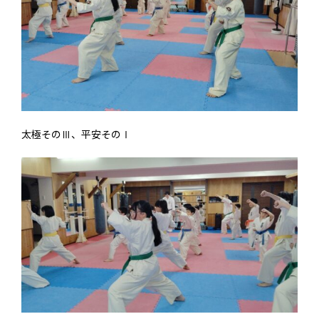
太極そのⅢ、平安そのⅠ