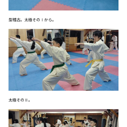
型稽古。太極そのⅠから。
太極そのⅡ。