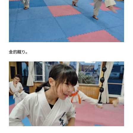
金的蹴り。