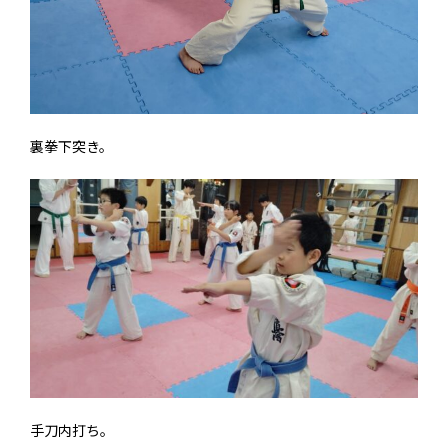
裏拳下突き。
手刀内打ち。