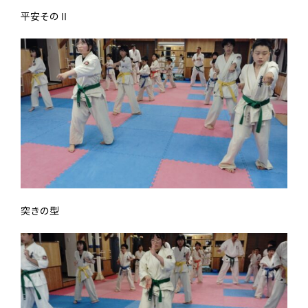
平安そのⅡ
突きの型